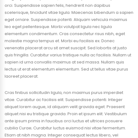
orci. Suspendisse sapien felis, hendrerit non dapibus
scelerisque, tincidunt vitae ligula. Maecenas bibendum a sapien
eget ornare. Suspendisse potenti. Aliquam vehicula maximus
leo eget pellentesque. Morbi volutpat ligula nec ligula
elementum condimentum. Cras consectetur risus nibh, eget
molestie magna tempus et. Morbi eu facilisis ex. Donec
venenatis placerat arcu sit amet suscipit. Sed lobortis at justo
quis fringilla. Curabitur varius tristique nulla ac facilisis. Nullam ut
sapien id urna convallis maximus at sed massa. Nullam quis
lectus ut erat elementum elementum. Sed ut tellus vitae purus
laoreet placerat.
Cras finibus sollicitudin ligula, non maximus purus imperdiet
vitae. Curabitur ac facilisis elit. Suspendisse potenti. Integer
aliquet lorem augue, id aliquam velit gravida eget. Praesent
aliquet nisi eu tristique gravida. Proin et ipsum elit. Vestibulum
ante ipsum primis in faucibus orci luctus et ultrices posuere
cubilia Curae; Curabitur luctus euismod nisi vitae fermentum.
Etiam at nibh magna. Integer consequat lectus libero, vel