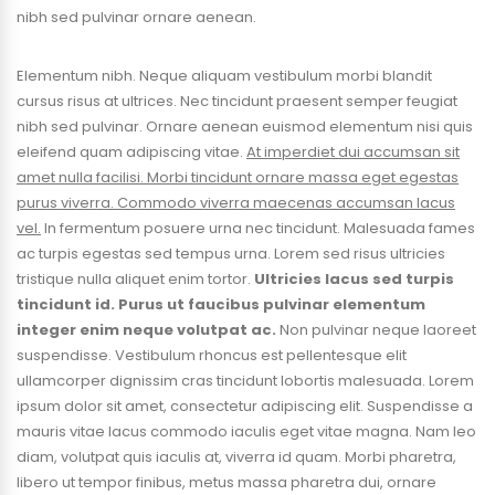
nibh sed pulvinar ornare aenean.
Elementum nibh. Neque aliquam vestibulum morbi blandit
cursus risus at ultrices. Nec tincidunt praesent semper feugiat
nibh sed pulvinar. Ornare aenean euismod elementum nisi quis
eleifend quam adipiscing vitae.
At imperdiet dui accumsan sit
amet nulla facilisi. Morbi tincidunt ornare massa eget egestas
purus viverra. Commodo viverra maecenas accumsan lacus
vel.
In fermentum posuere urna nec tincidunt. Malesuada fames
ac turpis egestas sed tempus urna. Lorem sed risus ultricies
tristique nulla aliquet enim tortor.
Ultricies lacus sed turpis
tincidunt id. Purus ut faucibus pulvinar elementum
integer enim neque volutpat ac.
Non pulvinar neque laoreet
suspendisse. Vestibulum rhoncus est pellentesque elit
ullamcorper dignissim cras tincidunt lobortis malesuada. Lorem
ipsum dolor sit amet, consectetur adipiscing elit. Suspendisse a
mauris vitae lacus commodo iaculis eget vitae magna. Nam leo
diam, volutpat quis iaculis at, viverra id quam. Morbi pharetra,
libero ut tempor finibus, metus massa pharetra dui, ornare