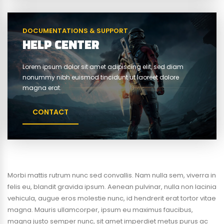
DOCUMENTATIONS & SUPPORT
HELP CENTER
Lorem ipsum dolor sit amet adipiscing elit, sed diam
nonummy nibh euismod tincidunt ut laoreet dolore
magna erat.
CONTACT
Morbi mattis rutrum nunc sed convallis. Nam nulla sem, viverra in
felis eu, blandit gravida ipsum. Aenean pulvinar, nulla non lacinia
vehicula, augue eros molestie nunc, id hendrerit erat tortor vitae
magna. Mauris ullamcorper, ipsum eu maximus faucibus,
magna justo semper nunc, sit amet imperdiet metus purus ac