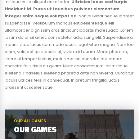
tristique nulla aliquet enim tortor.
Ultricies lacus sed turpis
tincidunt id. Purus ut faucibus pulvinar elementum
integer enim neque volutpat ac.
Non pulvinar neque laoreet
suspendisse. Vestibulum rhoncus est pellentesque elit
ullamcorper dignissim cras tincidunt lobortis malesuada. Lorem
ipsum dolor sit amet, consectetur adipiscing elit. Suspendisse a
mauris vitae lacus commodo iaculis eget vitae magna. Nam leo
diam, volutpat quis iaculis at, viverra id quam. Morbi pharetra,
libero ut tempor finibus, metus massa pharetra dui, ornare
pharetra felis risus eu quam. Nunc consectetur mi ac tristique
eleifend. Phasellus eleifend pharetra ante non viverra. Curabitur
iaculis ultrices felis in consequat. In pretium fringilla luctus
praesent ut scelerisque.
OUR ALL GAMES
OUR GAMES