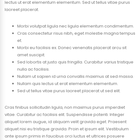
lectus ut erat elementum elementum. Sed ut tellus vitae purus
laoreet placerat.
Morbi volutpat ligula nec ligula elementum condimentum.
Cras consectetur risus nibh, eget molestie magna tempus
et.
Morbi eu facilisis ex. Donec venenatis placerat arcu sit
amet suscipit.
Sed lobortis at justo quis fringilla. Curabitur varius tristique
nulla ac facilisis.
Nullam ut sapien id urna convallis maximus at sed massa.
Nullam quis lectus ut erat elementum elementum.
Sed ut tellus vitae purus laoreet placerat ut sed elit.
Cras finibus sollicitudin ligula, non maximus purus imperdiet
vitae. Curabitur ac facilisis elit. Suspendisse potenti. Integer
aliquet lorem augue, id aliquam velit gravida eget. Praesent
aliquet nisi eu tristique gravida. Proin et ipsum elit. Vestibulum
ante ipsum primis in faucibus orci luctus et ultrices posuere