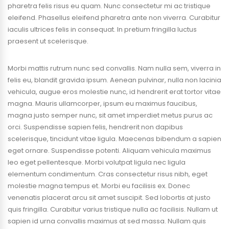
pharetra felis risus eu quam. Nunc consectetur mi ac tristique
eleifend. Phasellus eleifend pharetra ante non viverra. Curabitur
iaculis ultrices felis in consequat. In pretium fringilla luctus
praesent ut scelerisque.
Morbi mattis rutrum nunc sed convallis. Nam nulla sem, viverra in
felis eu, blandit gravida ipsum. Aenean pulvinar, nulla non lacinia
vehicula, augue eros molestie nunc, id hendrerit erat tortor vitae
magna. Mauris ullamcorper, ipsum eu maximus faucibus,
magna justo semper nunc, sit amet imperdiet metus purus ac
orci. Suspendisse sapien felis, hendrerit non dapibus
scelerisque, tincidunt vitae ligula. Maecenas bibendum a sapien
eget ornare. Suspendisse potenti. Aliquam vehicula maximus
leo eget pellentesque. Morbi volutpat ligula nec ligula
elementum condimentum. Cras consectetur risus nibh, eget
molestie magna tempus et. Morbi eu facilisis ex. Donec
venenatis placerat arcu sit amet suscipit. Sed lobortis at justo
quis fringilla. Curabitur varius tristique nulla ac facilisis. Nullam ut
sapien id urna convallis maximus at sed massa. Nullam quis