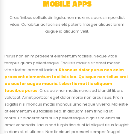
MOBILE APPS
Cras finibus sollicitudin ligula, non maximus purus imperdiet
vitae. Curabitur ac facilisis elit potenti. Integer aliquet lorem
augue id aliquam velit.
Purus non enim praesent elementum facilisis. Neque vitae
tempus quam pellentesque. Facilisis mauris sit amet massa
vitae tortor lorem sit lacinia.
Rhoncus dolor purus non enim
praesent elementum facilisis leo. Quisque non tellus orci
ac auctor augue mauris. Lobortis mattis aliquam
faucibus purus.
Cras pulvinar mattis nunc sed blandit libero
volutpat. Amet porttitor eget dolor morbi non arcu risus. Proin
sagittis nisl rhoncus mattis rhoncus urna neque viverra. Molestie
at elementum eu facilisis sed. In aliquam sem fringilla ut
morbi.
Ut placerat orci nulla pellentesque dignissim enim sit
amet venenatis.
Lacus sed turpis tincidunt id aliquet risus feugiat
in diam sit at ultrices. Nec tincidunt praesent semper feugiat