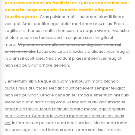
praesent elementum facilisis leo. Quisque non tellus orci
ac auctor augue mauris. Lobortis mattis aliquam
faucibus purus.
Cras pulvinar mattis nunc sed blandit libero
volutpat. Amet porttitor eget dolor morbi non arcu risus. Proin
sagittis nisl rhoncus mattis rhoncus urna neque viverra. Molestie
at elementum eu facilisis sed. In aliquam sem fringilla ut
morbi.
Ut placerat orci nulla pellentesque dignissim enim sit
amet venenatis.
Lacus sed turpis tincidunt id aliquet risus feugiat
in diam sit at ultrices. Nec tincidunt praesent semper feugiat
nibh sed pulvinar ornare aenean.
Elementum nibh. Neque aliquam vestibulum morbi blandit
cursus risus at ultrices. Nec tincidunt praesent semper feugiat
nibh sed pulvinar. Ornare aenean euismod elementum nisi quis
eleifend quam adipiscing vitae.
At imperdiet dui accumsan sit
amet nulla facilisi. Morbi tincidunt ornare massa eget egestas
purus viverra. Commodo viverra maecenas accumsan lacus
vel.
In fermentum posuere urna nec tincidunt. Malesuada fames
ac turpis egestas sed tempus urna. Lorem sed risus ultricies