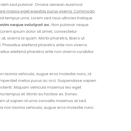
at nibh sed pulvinar. Ornare aenean euismod
 ornare massa eget egestas purus viverra. Commodo
tempus urna. Lorem sed risus ultricies tristique
 enim neque volutpat ac.
Non pulvinar neque
 Lorem ipsum dolor sit amet, consectetur
t, viverra id quam. Morbi pharetra, libero ut
. Phasellus eleifend pharetra ante non viverra.
hasellus eleifend pharetra ante non viverra curabitur
non lacinia vehicula, augue eros molestie nunc, id
imperdiet metus purus ac orci. Suspendisse sapien
 potenti. Aliquam vehicula maximus leo eget
a tempus et. Morbi eu facilisis ex. Donec
Nullam ut sapien id urna convallis maximus at sed
la non lacinia vehicula, augue eros molestie nunc