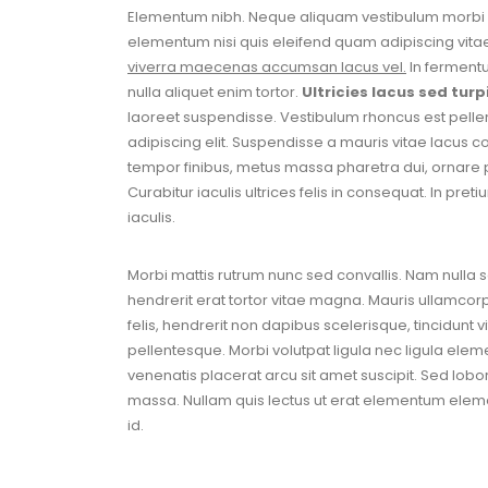
Elementum nibh. Neque aliquam vestibulum morbi bl
elementum nisi quis eleifend quam adipiscing vita
viverra maecenas accumsan lacus vel.
In fermentu
nulla aliquet enim tortor.
Ultricies lacus sed tur
laoreet suspendisse. Vestibulum rhoncus est pellen
adipiscing elit. Suspendisse a mauris vitae lacus c
tempor finibus, metus massa pharetra dui, ornare ph
Curabitur iaculis ultrices felis in consequat. In pre
iaculis.
Morbi mattis rutrum nunc sed convallis. Nam nulla se
hendrerit erat tortor vitae magna. Mauris ullamco
felis, hendrerit non dapibus scelerisque, tincidun
pellentesque. Morbi volutpat ligula nec ligula ele
venenatis placerat arcu sit amet suscipit. Sed loborti
massa. Nullam quis lectus ut erat elementum elemen
id.