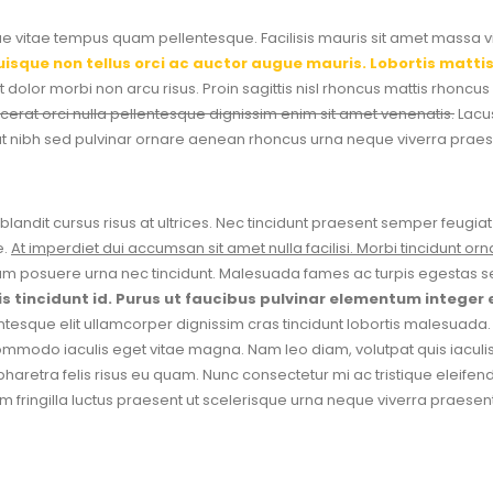
 vitae tempus quam pellentesque. Facilisis mauris sit amet massa vita
uisque non tellus orci ac auctor augue mauris. Lobortis matti
et dolor morbi non arcu risus. Proin sagittis nisl rhoncus mattis rhonc
acerat orci nulla pellentesque dignissim enim sit amet venenatis.
Lacus
giat nibh sed pulvinar ornare aenean rhoncus urna neque viverra prae
andit cursus risus at ultrices. Nec tincidunt praesent semper feugi
e.
At imperdiet dui accumsan sit amet nulla facilisi. Morbi tincidunt
m posuere urna nec tincidunt. Malesuada fames ac turpis egestas sed 
pis tincidunt id. Purus ut faucibus pulvinar elementum integer
tesque elit ullamcorper dignissim cras tincidunt lobortis malesuada.
ommodo iaculis eget vitae magna. Nam leo diam, volutpat quis iaculis a
aretra felis risus eu quam. Nunc consectetur mi ac tristique eleifend
retium fringilla luctus praesent ut scelerisque urna neque viverra prae