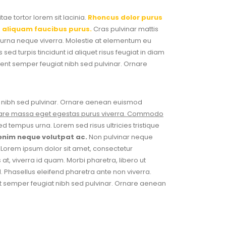
e tortor lorem sit lacinia.
Rhoncus dolor purus
s aliquam faucibus purus.
Cras pulvinar mattis
us urna neque viverra. Molestie at elementum eu
 sed turpis tincidunt id aliquet risus feugiat in diam
sent semper feugiat nibh sed pulvinar. Ornare
at nibh sed pulvinar. Ornare aenean euismod
 ornare massa eget egestas purus viverra. Commodo
tempus urna. Lorem sed risus ultricies tristique
 enim neque volutpat ac.
Non pulvinar neque
 Lorem ipsum dolor sit amet, consectetur
t, viverra id quam. Morbi pharetra, libero ut
. Phasellus eleifend pharetra ante non viverra.
sent semper feugiat nibh sed pulvinar. Ornare aenean