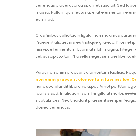
venenatis placerat arcu sit amet suscipit. Sed loborti
massa. Nullam quis lectus ut erat elementum element
euismod.
Cras finibus sollicitudin ligula, non maximus purus i
Praesent aliquet nisi eu tristique gravida. Proin et 
nisi vitae fermentum. Etiam at nibh magna. Integer c
vel, suscipit tortor. Phasellus eget semper libero, 
Purus non enim praesent elementum facilisis. Neque
non enim praesent elementum facilisis leo. Q
nunc sed blandit libero volutpat. Amet porttitor eg
facilisis sed. In aliquam sem fringilla ut morbi.
Ut pl
sit at ultrices. Nec tincidunt praesent semper feu
donec venenatis.