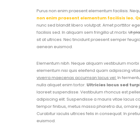
Purus non enim praesent elementum facilisis. Neque
non enim praesent elementum facilisis leo. Q
nunc sed blandit libero volutpat. Amet porttitor eg
facilisis sed. In aliquam sem fringilla ut morbi.
Ut pl
sit at ultrices. Nec tincidunt praesent semper feu
aenean euismod.
Elementum nibh. Neque aliquam vestibulum morbi bl
elementum nisi quis eleifend quam adipiscing vita
viverra maecenas accumsan lacus vel.
In fermentu
nulla aliquet enim tortor.
Ultricies lacus sed tur
laoreet suspendisse. Vestibulum rhoncus est pellen
adipiscing elit. Suspendisse a mauris vitae lacus c
tempor finibus, metus massa pharetra dui, ornare ph
Curabitur iaculis ultrices felis in consequat. In p
euismod.