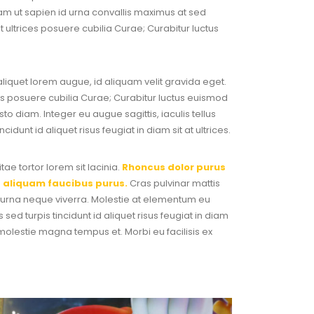
Nullam ut sapien id urna convallis maximus at sed
 ultrices posuere cubilia Curae; Curabitur luctus
r aliquet lorem augue, id aliquam velit gravida eget.
rices posuere cubilia Curae; Curabitur luctus euismod
o diam. Integer eu augue sagittis, iaculis tellus
nt id aliquet risus feugiat in diam sit at ultrices.
e tortor lorem sit lacinia.
Rhoncus dolor purus
s aliquam faucibus purus.
Cras pulvinar mattis
us urna neque viverra. Molestie at elementum eu
 sed turpis tincidunt id aliquet risus feugiat in diam
molestie magna tempus et. Morbi eu facilisis ex