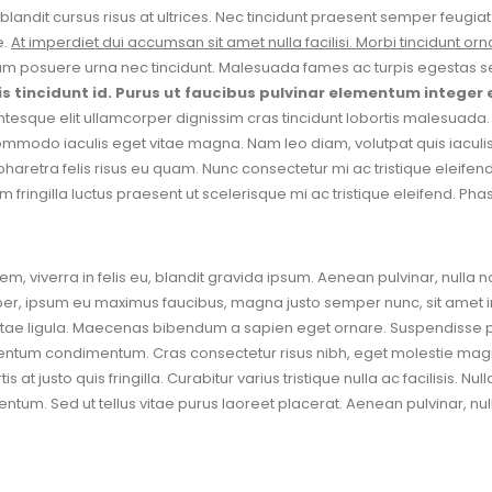
andit cursus risus at ultrices. Nec tincidunt praesent semper feugi
e.
At imperdiet dui accumsan sit amet nulla facilisi. Morbi tincidunt
m posuere urna nec tincidunt. Malesuada fames ac turpis egestas sed 
pis tincidunt id. Purus ut faucibus pulvinar elementum integer
tesque elit ullamcorper dignissim cras tincidunt lobortis malesuada.
ommodo iaculis eget vitae magna. Nam leo diam, volutpat quis iaculis a
aretra felis risus eu quam. Nunc consectetur mi ac tristique eleifend
tium fringilla luctus praesent ut scelerisque mi ac tristique eleifend. P
m, viverra in felis eu, blandit gravida ipsum. Aenean pulvinar, nulla 
rper, ipsum eu maximus faucibus, magna justo semper nunc, sit amet 
t vitae ligula. Maecenas bibendum a sapien eget ornare. Suspendisse
mentum condimentum. Cras consectetur risus nibh, eget molestie magn
s at justo quis fringilla. Curabitur varius tristique nulla ac facilisis. 
tum. Sed ut tellus vitae purus laoreet placerat. Aenean pulvinar, nul