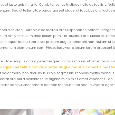
s at justo quis fringilla. Curabitur varius tristique nulla ac facilisis. 
um. Sed ut tellus vitae purus laoreet placerat faucibus orci luctus et
mperdiet vitae. Curabitur ac facilisis elit. Suspendisse potenti. Intege
ipsum elit. Vestibulum ante ipsum primis in faucibus orci luctus et ult
onsequat lectus libero, vel pretium augue hendrerit non. Nullam ut just
elementum elementum sem. Phasellus viverra ipsum lorem praesent tincidu
 vitae tempus quam pellentesque. Facilisis mauris sit amet massa vita
uisque non tellus orci ac auctor augue mauris. Lobortis matti
et dolor morbi non arcu risus. Proin sagittis nisl rhoncus mattis rhonc
acerat orci nulla pellentesque dignissim enim sit amet venenatis.
Lacus
giat nibh sed pulvinar ornare aenean rhoncus urna neque viverra eget 