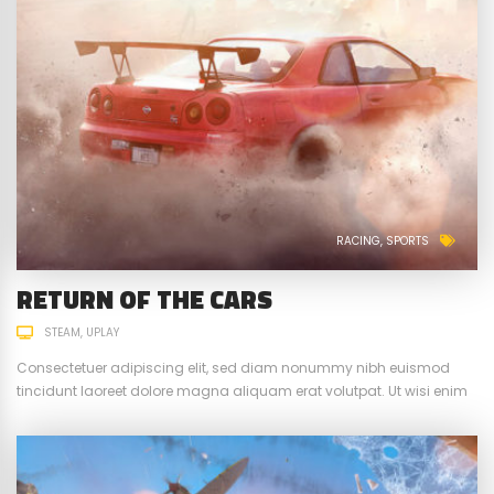
RACING
SPORTS
RETURN OF THE CARS
STEAM
UPLAY
Consectetuer adipiscing elit, sed diam nonummy nibh euismod
tincidunt laoreet dolore magna aliquam erat volutpat. Ut wisi enim
ad minim veniam, quis nostrud exerci tation ullamcorper suscipit.