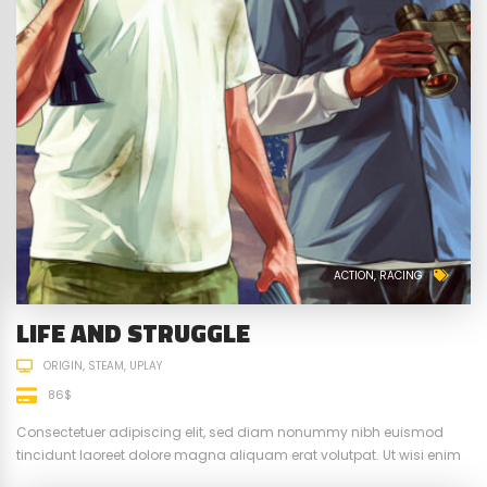
ACTION
RACING
LIFE AND STRUGGLE
ORIGIN
STEAM
UPLAY
86$
Consectetuer adipiscing elit, sed diam nonummy nibh euismod
tincidunt laoreet dolore magna aliquam erat volutpat. Ut wisi enim
ad minim veniam, quis nostrud exerci tation ullamcorper suscipit.