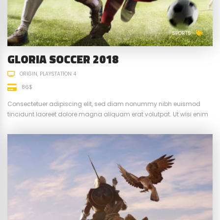
SPORTS
GLORIA SOCCER 2018
ORIGIN
PLAYSTATION 4
86$
Consectetuer adipiscing elit, sed diam nonummy nibh euismod
tincidunt laoreet dolore magna aliquam erat volutpat. Ut wisi enim
ad minim veniam, quis nostrud exerci tation ullamcorper suscipit.