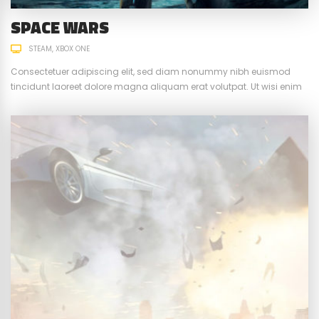
SPACE WARS
STEAM
XBOX ONE
Consectetuer adipiscing elit, sed diam nonummy nibh euismod
tincidunt laoreet dolore magna aliquam erat volutpat. Ut wisi enim
ad minim veniam, quis nostrud exerci tation ullamcorper suscipit.