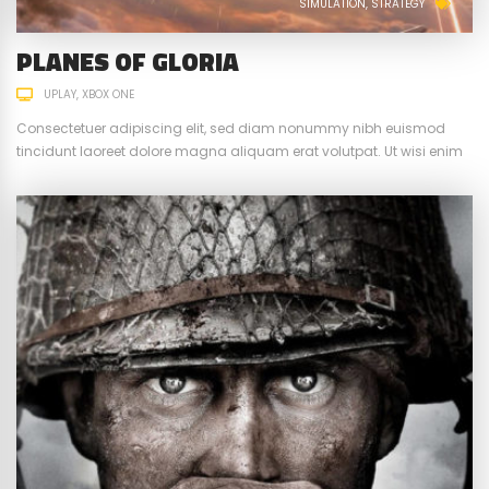
SIMULATION
STRATEGY
PLANES OF GLORIA
UPLAY
XBOX ONE
Consectetuer adipiscing elit, sed diam nonummy nibh euismod
tincidunt laoreet dolore magna aliquam erat volutpat. Ut wisi enim
ad minim veniam, quis nostrud exerci tation ullamcorper suscipit.